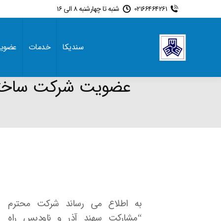
02166464261
شنبه تا چهارشنبه 8 الی 16
سندیکا
خدمات
عضوی
عضویت شرکت ساختمان
به اطلاع می رساند شرکت محترم
“مشارکت سهند آذر و ناودیس راه