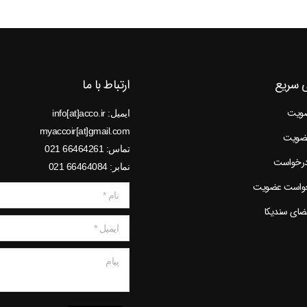
 سریع
ارتباط با ما
ضویت
ایمیل: info[at]acco.ir
myaccoir[at]gmail.com
عضویت
تماس: 66464261 021
درخواست
نمابر: 66464084 021
خواست عضویت
نام *
عضای سندیکا
ایمیل *
پیام