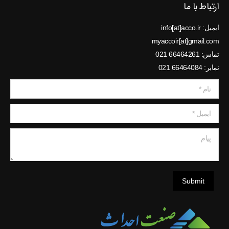
ارتباط با ما
ایمیل: info[at]acco.ir
myaccoir[at]gmail.com
تماس: 66464261 021
نمابر: 66464084 021
نام *
ایمیل *
پیام
Submit