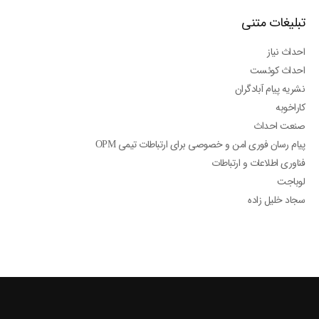
تبلیغات متنی
احداث نیاز
احداث کوئست
نشریه پیام آبادگران
کاراخوبه
صنعت احداث
پیام رسان فوری امن و خصوصی برای ارتباطات تیمی OPM
فناوری اطلاعات و ارتباطات
لوباجت
سجاد خلیل زاده