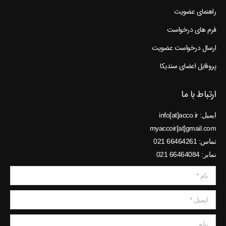
راهنمای عضویت
فرم های درخواست
ارسال درخواست عضویت
پروفایل اعضای سندیکا
ارتباط با ما
ایمیل: info[at]acco.ir
myaccoir[at]gmail.com
تماس: 66464261 021
نمابر: 66464084 021
نام *
ایمیل *
پیام