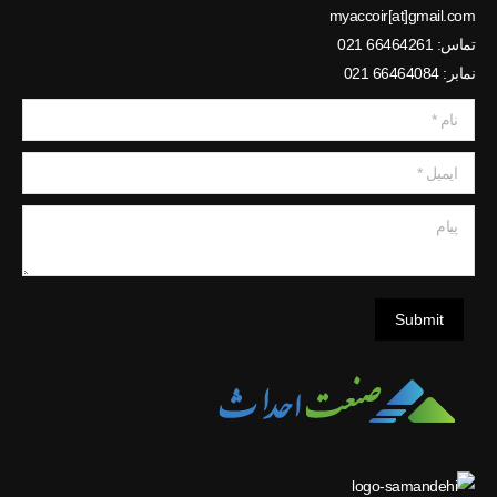
myaccoir[at]gmail.com
تماس: 66464261 021
نمابر: 66464084 021
نام *
ایمیل *
پیام
Submit