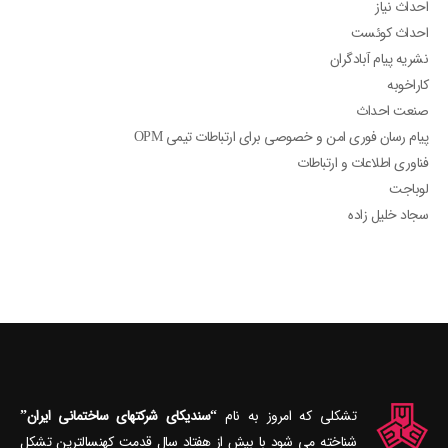
احداث نیاز
احداث کوئست
نشریه پیام آبادگران
کاراخوبه
صنعت احداث
پیام رسان فوری امن و خصوصی برای ارتباطات تیمی OPM
فناوری اطلاعات و ارتباطات
لوباجت
سجاد خلیل زاده
تشکلی که امروز به نام
“سندیکای شرکتهای ساختمانی ایران”
شناخته می‎ شود با بیش از هفتاد سال قدمت کهنسال‎ترین تشکل