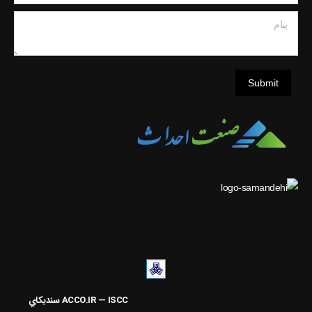
پیام
Submit
ACCO.IR — ISCC
سنديکاي