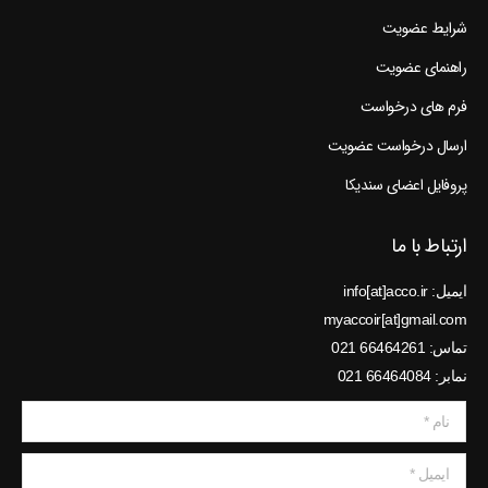
شرایط عضویت
راهنمای عضویت
فرم های درخواست
ارسال درخواست عضویت
پروفایل اعضای سندیکا
ارتباط با ما
ایمیل: info[at]acco.ir
myaccoir[at]gmail.com
تماس: 66464261 021
نمابر: 66464084 021
نام *
ایمیل *