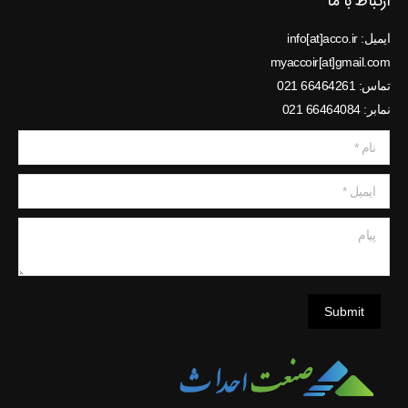
ارتباط با ما
ایمیل: info[at]acco.ir
myaccoir[at]gmail.com
تماس: 66464261 021
نمابر: 66464084 021
نام *
ایمیل *
پیام
Submit