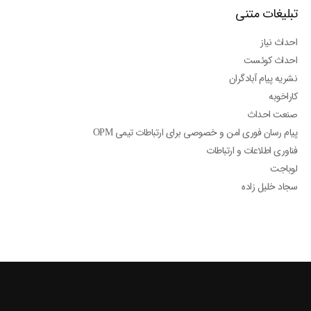
تبلیغات متنی
احداث نیاز
احداث کوئست
نشریه پیام آبادگران
کاراخوبه
صنعت احداث
پیام رسان فوری امن و خصوصی برای ارتباطات تیمی OPM
فناوری اطلاعات و ارتباطات
لوباجت
سجاد خلیل زاده