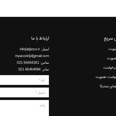
 سریع
ارتباط با ما
ضویت
ایمیل: info[at]acco.ir
myaccoir[at]gmail.com
عضویت
تماس: 66464261 021
درخواست
نمابر: 66464084 021
خواست عضویت
نام *
عضای سندیکا
ایمیل *
پیام