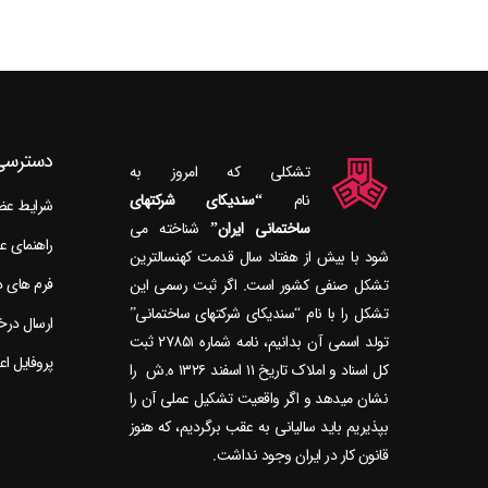
دسترسی
تشکلی که امروز به
نام
“سندیکای شرکتهای
شرایط ع
ساختمانی ایران”
راهنمای 
شود با بیش از هفتاد سال قدمت کهنسال‎ترین
فرم های 
تشکل صنفی کشور است. اگر ثبت رسمی این
تشکل را با نام “سندیکای شرکتهای ساختمانی”
ارسال در
تولد اسمی آن بدانیم، نامه شماره ۲۷۸۵۱ ثبت
پروفایل ا
کل اسناد و املاک تاریخ ۱۱ اسفند ۱۳۲۶ ه.ش را
نشان می‎دهد و اگر واقعیت تشکیل عملی آن را
بپذیریم باید سالیانی به عقب برگردیم، که هنوز
قانون کار در ایران وجود نداشت.