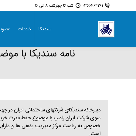
02166464261
شنبه تا چهارشنبه 8 الی 16
سندیکا
خدمات
عضوی
نامه سندیکا با موض
دبیرخانه سندیکای شرکتهای ساختمانی ایران در ج
سوی شرکت ایران رامپ با موضوع حفظ قدرت خرید اس
خصوص به ریاست مرکز مدیریت بدهی ها و دارایی ه
است.