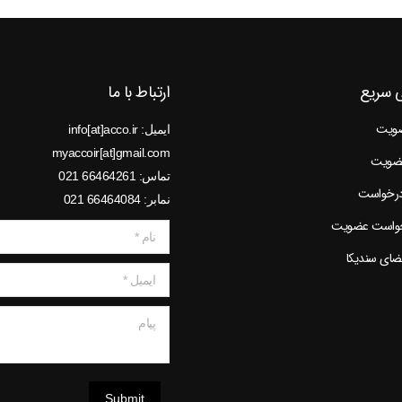
 سریع
ارتباط با ما
ضویت
ایمیل: info[at]acco.ir
myaccoir[at]gmail.com
عضویت
تماس: 66464261 021
درخواست
نمابر: 66464084 021
خواست عضویت
نام *
عضای سندیکا
ایمیل *
پیام
Submit