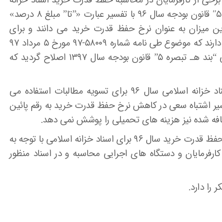
رخی از کارفرمایان در محاسبه حفظ قدرت خرید اسناد خزانه
اسلامی به استناد آئین نامه اجرایی “بند هـ تبصره ۵″ قانون بودجه سال ۹۶ با تفسیر عبارت «”تا” مبلغ ۸ درصد»
 این میزان به عنوان نرخ حفظ قدرت خرید می دانند و برای
پرداخت این رقم درخواست های دیگری اعلام می دارند که موضوع طی نامه شماره ۵۸۰۰۹-۹۷ مورخ ۵ مرداد ۹۷
به استحضار رسید و به درستی در آئین نامه اجرایی “بند هـ تبصره ۵” قانون بودجه سال ۱۳۹۷ اصلاح گردید که
لیکن کارفرمایانی که در سال جاری همچنان از اسناد خزانه اسلامی سال ۹۶ برای تسویه مطالبات استفاده می
یر اشتباه سعی در کاهش نرخ حفظ قدرت خرید به رقم پائین
خواهشمن است دستور فرمایید مبلغ ۸ درصد نرخ حفظ قدرت خرید سال ۹۶ برای اسناد خزانه اسلامی با توجه به
رفرمایان و دستگاه های اجرایی محاسبه و در اسناد منظور
را دارد.