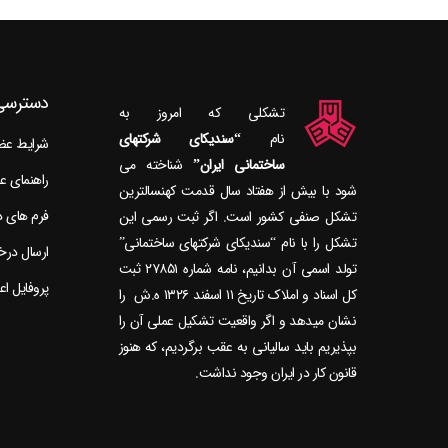
دسترسی
تشکلی که امروز به
نام
“سندیکای شرکتهای
شرایط ع
ساختمانی ایران”
راهنمای 
شود با بیش از هفتاد سال قدمت کهنسال‎ترین
فرم های 
تشکل صنفی کشور است. اگر ثبت رسمی این
تشکل را با نام “سندیکای شرکتهای ساختمانی”
ارسال در
تولد اسمی آن بدانیم، نامه شماره ۲۷۸۵۱ ثبت
پروفایل ا
کل اسناد و املاک تاریخ ۱۱ اسفند ۱۳۲۶ ه.ش را
نشان می‎دهد و اگر واقعیت تشکیل عملی آن را
بپذیریم باید سالیانی به عقب برگردیم، که هنوز
قانون کار در ایران وجود نداشت.