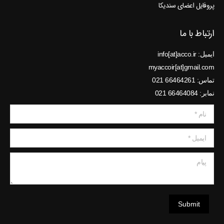
پروفایل اعضای سندیکا
ارتباط با ما
ایمیل: info[at]acco.ir
myaccoir[at]gmail.com
تماس: 66464261 021
نمابر: 66464084 021
نام *
ایمیل *
پیام
Submit