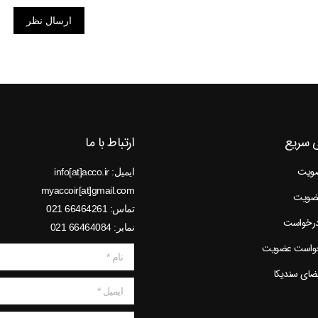
ارسال نظر
 سریع
ارتباط با ما
ضویت
ایمیل: info[at]acco.ir
myaccoir[at]gmail.com
عضویت
تماس: 66464261 021
درخواست
نمابر: 66464084 021
خواست عضویت
نام *
عضای سندیکا
ایمیل *