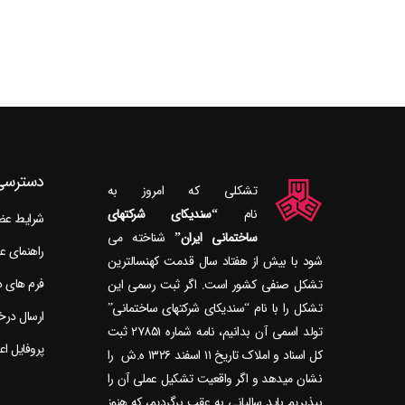
دسترسی
تشکلی که امروز به
نام
“سندیکای شرکتهای
شرایط ع
ساختمانی ایران”
راهنمای 
شود با بیش از هفتاد سال قدمت کهنسال‎ترین
فرم های 
تشکل صنفی کشور است. اگر ثبت رسمی این
تشکل را با نام “سندیکای شرکتهای ساختمانی”
ارسال در
تولد اسمی آن بدانیم، نامه شماره ۲۷۸۵۱ ثبت
پروفایل ا
کل اسناد و املاک تاریخ ۱۱ اسفند ۱۳۲۶ ه.ش را
نشان می‎دهد و اگر واقعیت تشکیل عملی آن را
بپذیریم باید سالیانی به عقب برگردیم، که هنوز