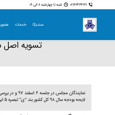
02166464261
شنبه تا چهارشنبه 8 الی 16
سندیکا
خدمات
عضوی
تسویه اصل سود اوراق ما
لایحه بودجه سال ۹۸ کل کشور بند “ی” تبصره ۵ این لایحه را مصوب کردند.