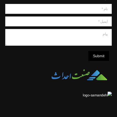
نام *
ایمیل *
پیام
Submit