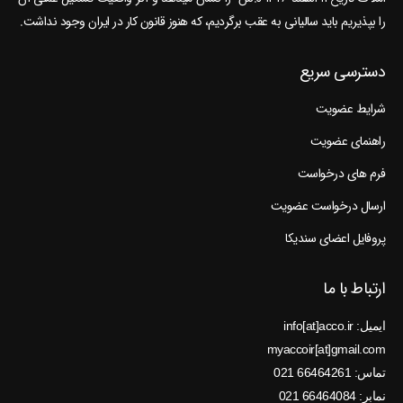
را بپذیریم باید سالیانی به عقب برگردیم، که هنوز قانون کار در ایران وجود نداشت.
دسترسی سریع
شرایط عضویت
راهنمای عضویت
فرم های درخواست
ارسال درخواست عضویت
پروفایل اعضای سندیکا
ارتباط با ما
ایمیل: info[at]acco.ir
myaccoir[at]gmail.com
تماس: 66464261 021
نمابر: 66464084 021