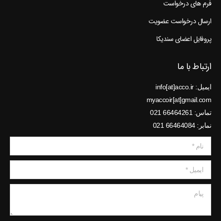
فرم های درخواست
ارسال درخواست عضویت
پروفایل اعضای سندیکا
ارتباط با ما
ایمیل: info[at]acco.ir
myaccoir[at]gmail.com
تماس: 66464261 021
نمابر: 66464084 021
نام *
ایمیل *
پیام