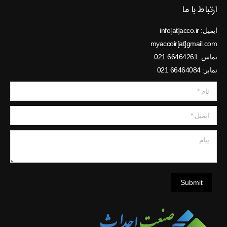
ارتباط با ما
ایمیل: info[at]acco.ir
myaccoir[at]gmail.com
تماس: 66464261 021
نمابر: 66464084 021
نام *
ایمیل *
پیام
Submit