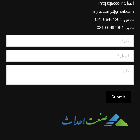
myaccoir[at]gmail.com
تماس: 66464261 021
نمابر: 66464084 021
نام *
ایمیل *
پیام
Submit