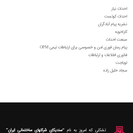
احداث نیاز
احداث کوئست
نشریه پیام آبادگران
کاراخوبه
صنعت احداث
پیام رسان فوری امن و خصوصی برای ارتباطات تیمی OPM
فناوری اطلاعات و ارتباطات
لوباجت
سجاد خلیل زاده
تشکلی که امروز به نام
“سندیکای شرکتهای ساختمانی ایران”
شناخته می‎ شود با بیش از هفتاد سال قدمت کهنسال‎ترین تشکل