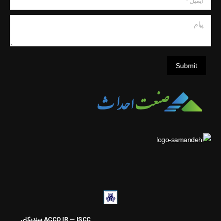
پیام
Submit
ACCO.IR — ISCC
سنديکاي