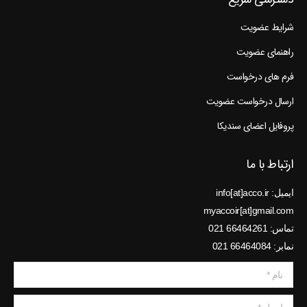
شرایط عضویت
راهنمای عضویت
فرم های درخواست
ارسال درخواست عضویت
پروفایل اعضای سندیکا
ارتباط با ما
ایمیل: info[at]acco.ir
myaccoir[at]gmail.com
تماس: 66464261 021
نمابر: 66464084 021
نام *
ایمیل *