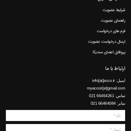
شرایط عضویت
راهنمای عضویت
فرم های درخواست
ارسال درخواست عضویت
پروفایل اعضای سندیکا
ارتباط با ما
ایمیل: info[at]acco.ir
myaccoir[at]gmail.com
تماس: 66464261 021
نمابر: 66464084 021
نام *
ایمیل *