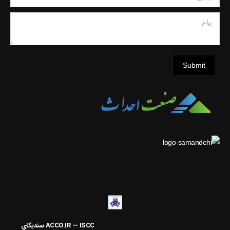
پیام
Submit
ACCO.IR — ISCC
سنديکاي