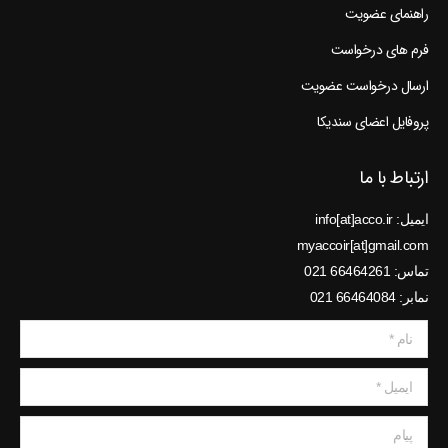
راهنمای عضویت
فرم های درخواست
ارسال درخواست عضویت
پروفایل اعضای سندیکا
ارتباط با ما
ایمیل: info[at]acco.ir
myaccoir[at]gmail.com
تماس: 66464261 021
نمابر: 66464084 021
نام *
ایمیل *
پیام