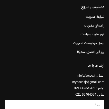
دسترسی سریع
شرایط عضویت
راهنمای عضویت
فرم های درخواست
ارسال درخواست عضویت
پروفایل اعضای سندیکا
ارتباط با ما
ایمیل: info[at]acco.ir
myaccoir[at]gmail.com
تماس: 66464261 021
نمابر: 66464084 021
نام *