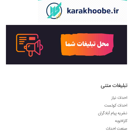
تبلیغات متنی
احداث نیاز
احداث کوئست
نشریه پیام آبادگران
کاراخوبه
صنعت احداث