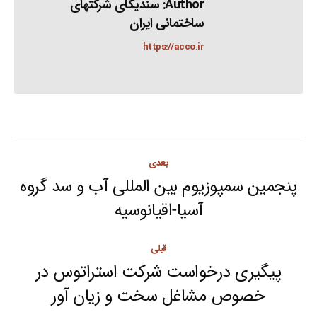
Author:
سندیکای شرکتهای
ساختمانی ایران
https://acco.ir
Post
بعدی
navigation
پنجمین سمپوزیوم بین المللی آب و سد گروه
Next
آسیا-اقیانوسیه
post:
قبلی
پیگیری درخواست شرکت استراتوس در
Previous
خصوص مشاغل سخت و زیان آور
post: