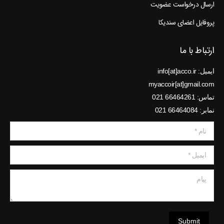
ارسال درخواست عضویت
پروفایل اعضای سندیکا
ارتباط با ما
ایمیل: info[at]acco.ir
myaccoir[at]gmail.com
تماس: 66464261 021
نمابر: 66464084 021
نام *
ایمیل *
پیام
Submit