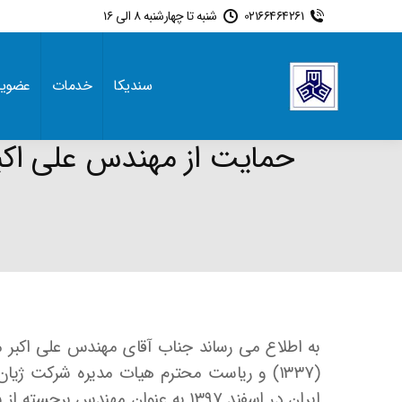
02166464261
شنبه تا چهارشنبه 8 الی 16
سندیکا
خدمات
عضوی
حمایت از مهندس علی اکبر
به اطلاع می رساند جناب آقای مهندس علی اکبر م
(۱۳۳۷) و ریاست محترم هیات مدیره شرکت ژیا
ایران در اسفند ۱۳۹۷ به عنوان مهند