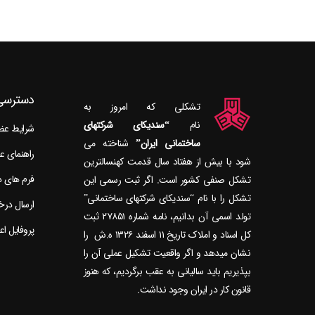
دسترسی
تشکلی که امروز به
نام
“سندیکای شرکتهای
شرایط ع
ساختمانی ایران”
راهنمای 
شود با بیش از هفتاد سال قدمت کهنسال‎ترین
فرم های 
تشکل صنفی کشور است. اگر ثبت رسمی این
تشکل را با نام “سندیکای شرکتهای ساختمانی”
ارسال در
تولد اسمی آن بدانیم، نامه شماره ۲۷۸۵۱ ثبت
پروفایل ا
کل اسناد و املاک تاریخ ۱۱ اسفند ۱۳۲۶ ه.ش را
نشان می‎دهد و اگر واقعیت تشکیل عملی آن را
بپذیریم باید سالیانی به عقب برگردیم، که هنوز
قانون کار در ایران وجود نداشت.