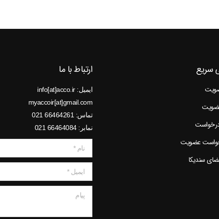
 سریع
ارتباط با ما
ضویت
ایمیل: info[at]acco.ir
myaccoir[at]gmail.com
عضویت
تماس: 66464261 021
درخواست
نمابر: 66464084 021
خواست عضویت
نام *
عضای سندیکا
ایمیل *
پیام