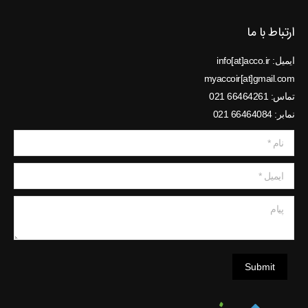
ارتباط با ما
ایمیل: info[at]acco.ir
myaccoir[at]gmail.com
تماس: 66464261 021
نمابر: 66464084 021
نام *
ایمیل *
پیام
Submit