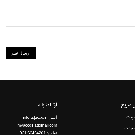
ارسال نظر
 سریع
ارتباط با ما
ضویت
ایمیل: info[at]acco.ir
myaccoir[at]gmail.com
عضویت
تماس: 66464261 021