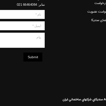
درخواست
نمابر: 66464084 021
خواست عضویت
نام *
عضای سندیکا
ایمیل *
پیام
Submit
سنديکاي شرکتهاي ساختماني ايران