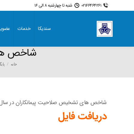
02166464261
شنبه تا چهارشنبه 8 الی 16
سندیکا
خدمات
عضوی
شاخص های
You are here:
خانه
پای
شاخص های تشخیص صلاحیت پیمانکاران در سال۹۸
دریافت فایل