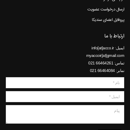
ارسال درخواست عضویت
پروفایل اعضای سندیکا
ارتباط با ما
ایمیل: info[at]acco.ir
myaccoir[at]gmail.com
تماس: 66464261 021
نمابر: 66464084 021
نام *
ایمیل *
پیام