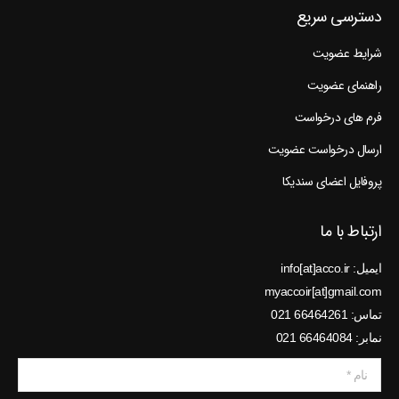
دسترسی سریع
شرایط عضویت
راهنمای عضویت
فرم های درخواست
ارسال درخواست عضویت
پروفایل اعضای سندیکا
ارتباط با ما
ایمیل: info[at]acco.ir
myaccoir[at]gmail.com
تماس: 66464261 021
نمابر: 66464084 021
نام *