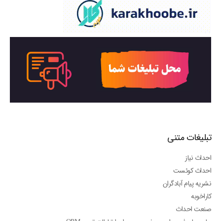
تبلیغات متنی
احداث نیاز
احداث کوئست
نشریه پیام آبادگران
کاراخوبه
صنعت احداث