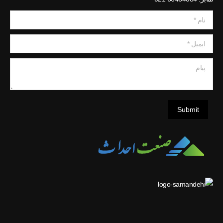
نام *
ایمیل *
پیام
Submit