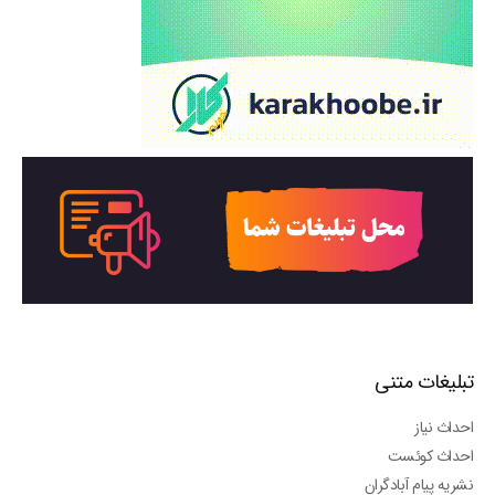
تبلیغات متنی
احداث نیاز
احداث کوئست
نشریه پیام آبادگران