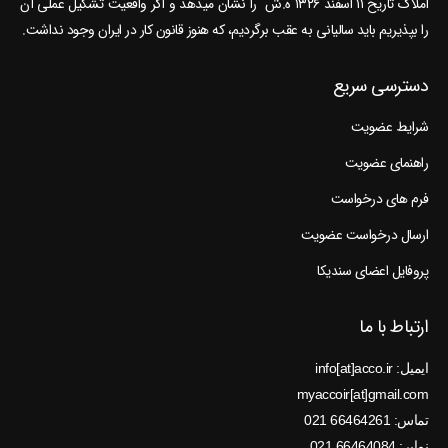
املاک تاریخ ۱۱ اسفند ۱۳۲۶ ه.ش را نشان می‎دهد و اگر واقعیت تشکیل عملی آن
را بپذیریم باید سالیانی به عقب برگردیم، که هنوز قانون کار در ایران وجود نداشت.
دسترسی سریع
شرایط عضویت
راهنمای عضویت
فرم های درخواست
ارسال درخواست عضویت
پروفایل اعضای سندیکا
ارتباط با ما
ایمیل: info[at]acco.ir
myaccoir[at]gmail.com
تماس: 66464261 021
نمابر: 66464084 021