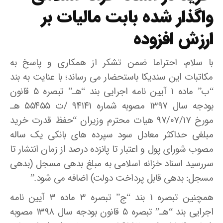
واگذار شده بابت مالیات بر
ارزش افزوده
با سلام، احتراما ضمن تشکر از همکاری و پاسخ به
مکاتبات این سندیکا باستحضار می رساند؛ با عنایت به بند
“ب” ماده ۱ آیین نامه اجرایی بند “هـ” تبصره ۵ قانون
بودجه سال ۱۳۹۷ مصوبه شماره ۹۴۱۴۱ /ت ۵۵۴۵۵ هـ
مورخ ۹۷/۰۷/۱۷ هیات محترم وزیران “حفظ قدرت خرید
مبلغی حداکثر معادل سود سپرده های بانکی یک ساله
مصوب شورای پول و اعتبار تا پانزده درصد از زمان انتشار تا
سررسید اسناد خزانه اسلامی به مبلغ بدهی مسجل (بدهی
مسجل: بدهی قابل پرداخت دولت) اضافه می شود.”
همچنین تبصره ۱ بند “ج” تبصره ۳ ماده ۳ آیین نامه
اجرایی بند “هـ” تبصره ۵ قانون بودجه سال ۱۳۹۸ مصوبه