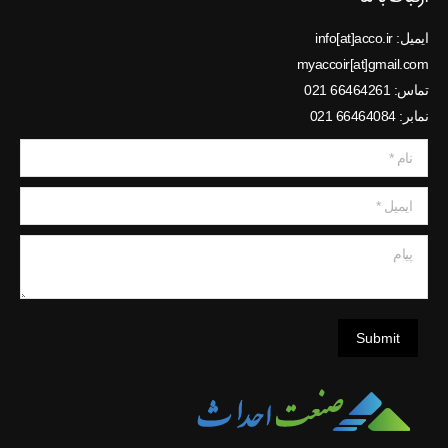
ایمیل: info[at]acco.ir
myaccoir[at]gmail.com
تماس: 66464261 021
نمابر: 66464084 021
نام *
ایمیل *
پیام
Submit