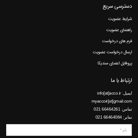
دسترسی سریع
شرایط عضویت
راهنمای عضویت
فرم های درخواست
ارسال درخواست عضویت
پروفایل اعضای سندیکا
ارتباط با ما
ایمیل: info[at]acco.ir
myaccoir[at]gmail.com
تماس: 66464261 021
نمابر: 66464084 021
نام *