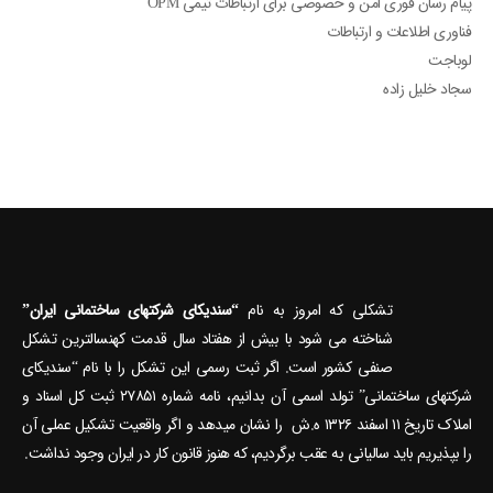
پیام رسان فوری امن و خصوصی برای ارتباطات تیمی OPM
فناوری اطلاعات و ارتباطات
لوباجت
سجاد خلیل زاده
تشکلی که امروز به نام
“سندیکای شرکتهای ساختمانی ایران”
شناخته می‎ شود با بیش از هفتاد سال قدمت کهنسال‎ترین تشکل
صنفی کشور است. اگر ثبت رسمی این تشکل را با نام “سندیکای
شرکتهای ساختمانی” تولد اسمی آن بدانیم، نامه شماره ۲۷۸۵۱ ثبت کل اسناد و
املاک تاریخ ۱۱ اسفند ۱۳۲۶ ه.ش را نشان می‎دهد و اگر واقعیت تشکیل عملی آن
را بپذیریم باید سالیانی به عقب برگردیم، که هنوز قانون کار در ایران وجود نداشت.