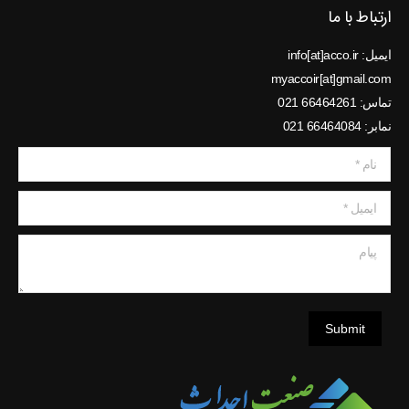
ارتباط با ما
ایمیل: info[at]acco.ir
myaccoir[at]gmail.com
تماس: 66464261 021
نمابر: 66464084 021
نام *
ایمیل *
پیام
Submit