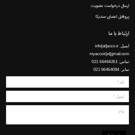
ارسال درخواست عضویت
پروفایل اعضای سندیکا
ارتباط با ما
ایمیل: info[at]acco.ir
myaccoir[at]gmail.com
تماس: 66464261 021
نمابر: 66464084 021
نام *
ایمیل *
پیام