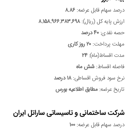
درصد سهام قابل عرضه:
8.86
ارزش پایه کل (ریال):
8.158.966.383.698
حصه نقدی:
۴۰ درصد
مهلت پرداخت:
۲۰ روز کاری
مدت اقساط(ماه):
24
فاصله اقساط:
شش ماه
نرخ سود فروش اقساطی:
۱۸ درصد
تاریخ عرضه:
مطابق اطلاعیه بورس
شرکت ساختمانی و تاسیساتی ساراتل ایران
درصد سهام قابل عرضه:
100