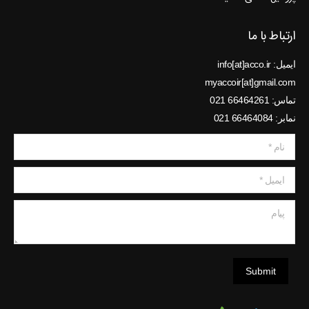
ارتباط با ما
ایمیل: info[at]acco.ir
myaccoir[at]gmail.com
تماس: 66464261 021
نمابر: 66464084 021
نام *
ایمیل *
پیام
Submit