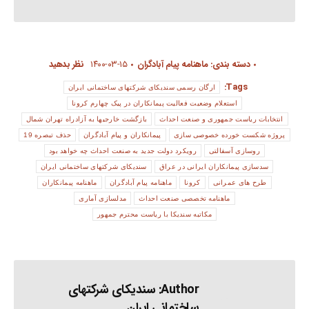
دسته بندی:
ماهنامه پیام آبادگران
۱۴۰۰-۰۳-۱۵
نظر بدهید
Tags:
ارگان رسمی سندیکای شرکتهای ساختمانی ایران
استعلام وضعیت فعالیت پیمانکاران در پیک چهارم کرونا
انتخابات ریاست جمهوری و صنعت احداث
بازگشت خارجیها به آزادراه تهران شمال
پروژه شکست خورده خصوصی سازی
پیمانکاران و پیام آبادگران
حذف تبصره 19
روسازی آسفالتی
رویکرد دولت جدید به صنعت احداث چه خواهد بود
سدسازی پیمانکاران ایرانی در عراق
سندیکای شرکتهای ساختمانی ایران
طرح های عمرانی
کرونا
ماهنامه پیام آبادگران
ماهنامه پیمانکاران
ماهنامه تخصصی صنعت احداث
مدلسازی آماری
مکاتبه سندیکا با ریاست محترم جمهور
Author:
سندیکای شرکتهای
ساختمانی ایران