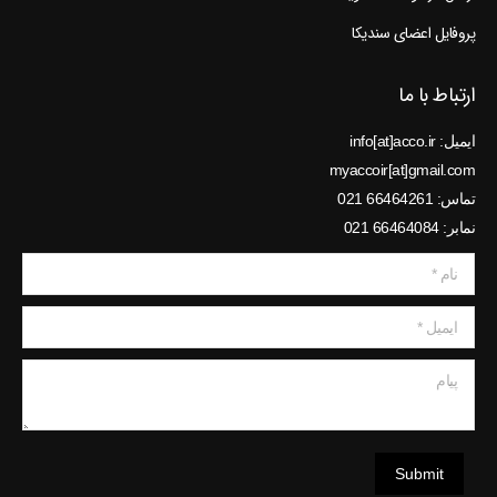
پروفایل اعضای سندیکا
ارتباط با ما
ایمیل: info[at]acco.ir
myaccoir[at]gmail.com
تماس: 66464261 021
نمابر: 66464084 021
نام *
ایمیل *
پیام
Submit