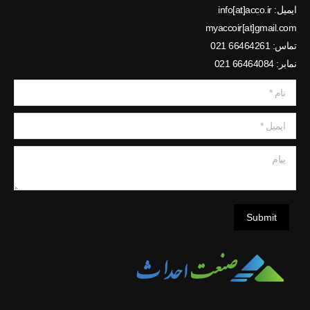
ایمیل: info[at]acco.ir
myaccoir[at]gmail.com
تماس: 66464261 021
نمابر: 66464084 021
نام *
ایمیل *
پیام
Submit