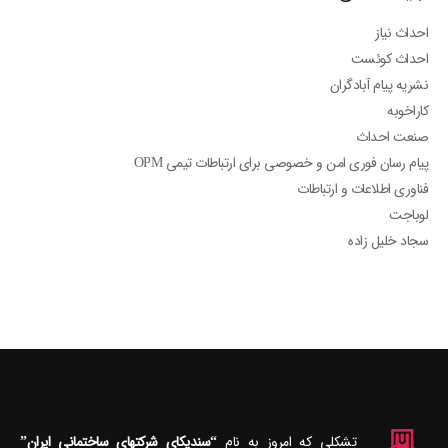
احداث نیاز
احداث کوئست
نشریه پیام آبادگران
کاراخوبه
صنعت احداث
پیام رسان فوری امن و خصوصی برای ارتباطات تیمی OPM
فناوری اطلاعات و ارتباطات
لوباجت
سجاد خلیل زاده
تشکلی که امروز به نام
“سندیکای شرکتهای ساختمانی ایران”