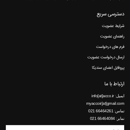
دسترسی سریع
شرایط عضویت
راهنمای عضویت
فرم های درخواست
ارسال درخواست عضویت
پروفایل اعضای سندیکا
ارتباط با ما
ایمیل: info[at]acco.ir
myaccoir[at]gmail.com
تماس: 66464261 021
نمابر: 66464084 021
نام *