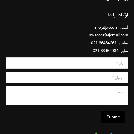
ارتباط با ما
ایمیل: info[at]acco.ir
myaccoir[at]gmail.com
تماس: 66464261 021
نمابر: 66464084 021
نام *
ایمیل *
پیام
Submit