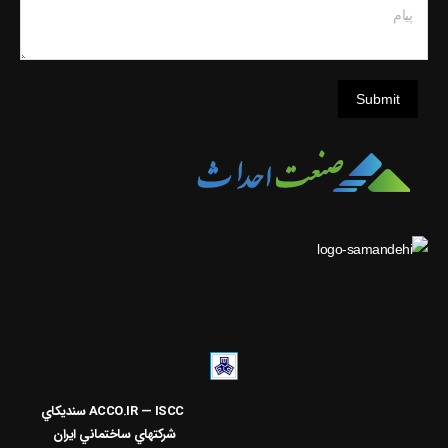
پیام
Submit
ACCO.IR — ISCC
سنديکاي
شرکتهاي ساختماني ايران