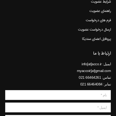
شرایط عضویت
راهنمای عضویت
فرم های درخواست
ارسال درخواست عضویت
پروفایل اعضای سندیکا
ارتباط با ما
ایمیل: info[at]acco.ir
myaccoir[at]gmail.com
تماس: 66464261 021
نمابر: 66464084 021
نام *
ایمیل *