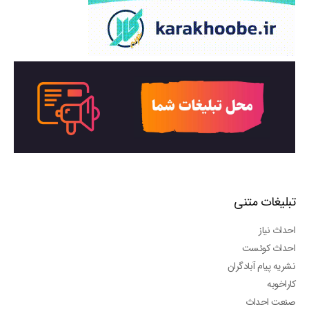
تبلیغات متنی
احداث نیاز
احداث کوئست
نشریه پیام آبادگران
کاراخوبه
صنعت احداث