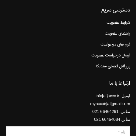
دسترسی سریع
شرایط عضویت
راهنمای عضویت
فرم های درخواست
ارسال درخواست عضویت
پروفایل اعضای سندیکا
ارتباط با ما
ایمیل: info[at]acco.ir
myaccoir[at]gmail.com
تماس: 66464261 021
نمابر: 66464084 021
نام *