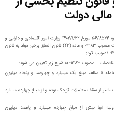
 قانون تنظیم بخشی از
مالی دولت
هیئت وزیران در جلسه ۱۴۰۳/۳/۲۱ به پیشنهاد شماره ۵۶/۸۵۷۴ مورخ ۱۴۰۲/۱/۲۲ وزارت امور اقتصادی و دارایی و
به استناد تبصره (۱) ماده (۳) قانون برگزاری مناقصات مصوب ۱۳۸۳- و ماده (۴۲) قانون الحاق برخی مواد به قانون
مله تا سقف مبلغ یک میلیارد و چهارصد و پنجاه میلیون
یشتر از سقف معاملات کوچک بوده و از مبلغ چهارده میلیارد
لیه آنها بیش از مبلغ چهارده میلیارد و پانصد میلیون