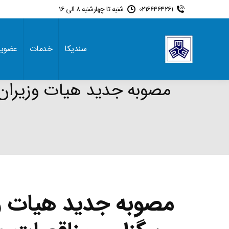
02166464261
شنبه تا چهارشنبه 8 الی 16
سندیکا
خدمات
عضوی
مصوبه جدید هیات وزیران 
مصوبه جدید هیات و