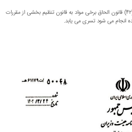
۲- نصاب معاملات موضوع بند (۱) به موجب ماده (۴۲) قانون الحاق برخی مواد به قانون تنظیم بخشی از مقررات