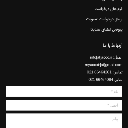
فرم های درخواست
ارسال درخواست عضویت
پروفایل اعضای سندیکا
ارتباط با ما
ایمیل: info[at]acco.ir
myaccoir[at]gmail.com
تماس: 66464261 021
نمابر: 66464084 021
نام *
ایمیل *
پیام