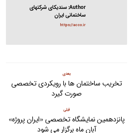
Author:
سندیکای شرکتهای
ساختمانی ایران
https://acco.ir
Post
بعدی
navigation
تخریب ساختمان ها با رویکردی تخصصی
Next
صورت گیرد
post:
قبلی
پانزدهمین نمایشگاه تخصصی «ایران پروژه»
Previous
آبان ماه برگزار می شود
post: