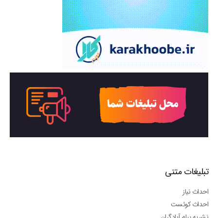
تبلیغات متنی
احداث نیاز
احداث کوئست
نشریه پیام آبادگران