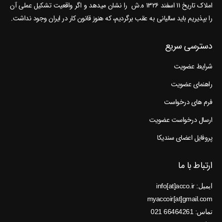
املاک تاریخ ۱۱ اسفند ۱۳۲۶ ه.ش را نشان می‎دهد و اگر واقعیت تشکیل عملی آن
را بپذیریم باید سالیانی به عقب برگردیم، که هنوز قانون کار در ایران وجود نداشت.
دسترسی سریع
شرایط عضویت
راهنمای عضویت
فرم های درخواست
ارسال درخواست عضویت
پروفایل اعضای سندیکا
ارتباط با ما
ایمیل: info[at]acco.ir
myaccoir[at]gmail.com
تماس: 66464261 021