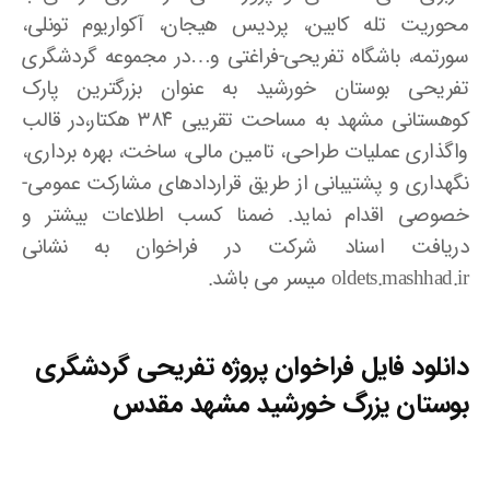
محوریت تله کابین، پردیس هیجان، آکواریوم تونلی،
سورتمه، باشگاه تفریحی-فراغتی و…در مجموعه گردشگری
تفریحی بوستان خورشید به عنوان بزرگترین پارک
کوهستانی مشهد به مساحت تقریبی ۳۸۴ هکتار،در قالب
واگذاری عملیات طراحی، تامین مالی، ساخت، بهره برداری،
نگهداری و پشتیبانی از طریق قراردادهای مشارکت عمومی-
خصوصی اقدام نماید. ضمنا کسب اطلاعات بیشتر و
دریافت اسناد شرکت در فراخوان به نشانی
oldets.mashhad.ir میسر می باشد.
دانلود فایل
فراخوان پروژه تفریحی گردشگری
بوستان یزرگ خورشید مشهد مقدس