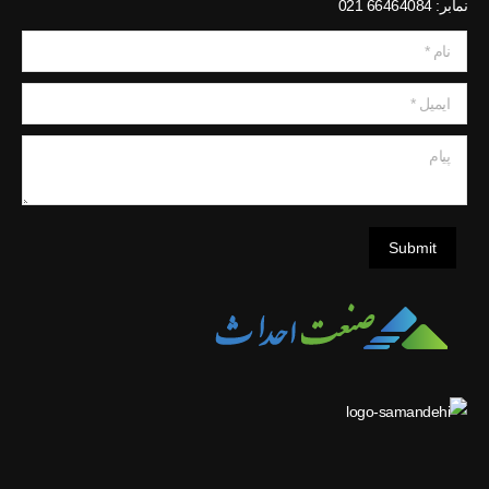
نمابر: 66464084 021
نام *
ایمیل *
پیام
Submit