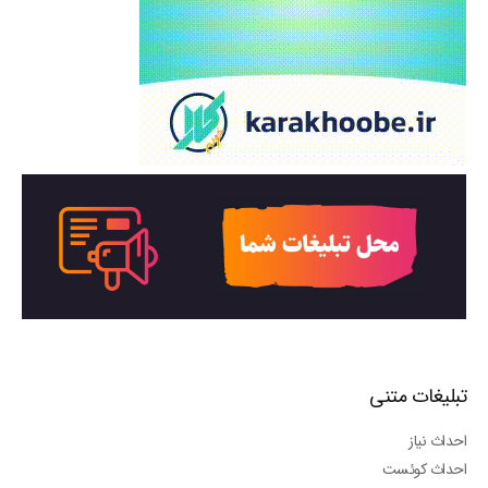
تبلیغات متنی
احداث نیاز
احداث کوئست