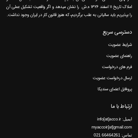
املاک تاریخ ۱۱ اسفند ۱۳۲۶ ه.ش را نشان می‎دهد و اگر واقعیت تشکیل عملی آن
را بپذیریم باید سالیانی به عقب برگردیم، که هنوز قانون کار در ایران وجود نداشت.
دسترسی سریع
شرایط عضویت
راهنمای عضویت
فرم های درخواست
ارسال درخواست عضویت
پروفایل اعضای سندیکا
ارتباط با ما
ایمیل: info[at]acco.ir
myaccoir[at]gmail.com
تماس: 66464261 021