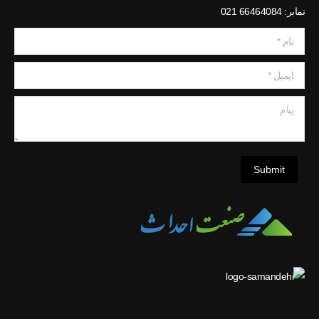
نمابر: 66464084 021
نام *
ایمیل *
پیام
Submit