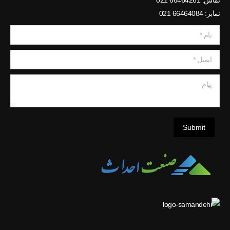
نمابر: 66464084 021
نام *
ایمیل *
پیام
Submit