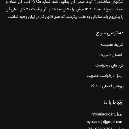
شرکتهای ساختمانی” تولد اسمی آن بدانیم، نامه شماره ۲۷۸۵۱ ثبت کل اسناد و
املاک تاریخ ۱۱ اسفند ۱۳۲۶ ه.ش را نشان می‎دهد و اگر واقعیت تشکیل عملی آن
را بپذیریم باید سالیانی به عقب برگردیم، که هنوز قانون کار در ایران وجود نداشت.
دسترسی سریع
شرایط عضویت
راهنمای عضویت
فرم های درخواست
ارسال درخواست عضویت
پروفایل اعضای سندیکا
ارتباط با ما
ایمیل: info[at]acco.ir
myaccoir[at]gmail.com
تماس: 66464261 021