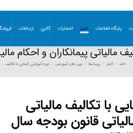
ت
پایگاه اطلاعات
اخبار
انتشارات
گالری
ارتباطات
فروشگا
ف مالیاتی پیمانکاران و احکام مالیات
You are here
دوره آموزشی آشنایی با تکالیف…
خانه
اخبار
رویدادها
دوره های آموزشی
یی با تکالیف مالیاتی
مالیاتی قانون بودجه سال