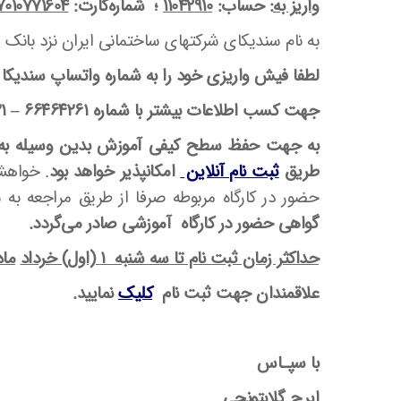
واریز به
: حساب:
11042910
؛ شماره‌کارت:
010771604
به نام سندیکای شرکتهای ساختمانی ایران نزد بانک 
لطفا فیش واریزی خود را به شماره واتساپ سندیکا (۰۹۰۲۶۴۶۴۲۶۱) ارسال فرمای
جهت کسب اطلاعات بیشتر با شماره ۶۶۴۶۴۲۶۱
–
۰۲۱ داخلی ۱۲۸ (
به جهت حفظ سطح کیفی آموزش بدین وسیله به اطل
طریق
ثبت نام آنلاین
امکانپذیر خواهد بود
. خواهش
حضور در کارگاه مربوطه صرفا از طریق مراجعه به 
گواهی حضور در کارگاه آموزشی صادر می‌گردد.
حداکثر زمان ثبت نام تا سه شنبه ۱ (اول) خرداد
ماه 
علاقمندان جهت ثبت نام
کلیک
نمایید.
با سپـاس
ایرج گلابتونچی