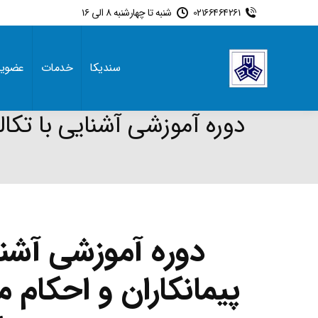
02166464261
شنبه تا چهارشنبه 8 الی 16
سندیکا
خدمات
عضوی
دوره آموزشی آشنایی با تکالی
:
دوره آموزشی آشنا
پیمانکاران و احکام 