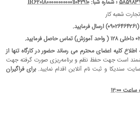
5859837
؛ شماره شبا:
620180000000000011042910
IR
تجارت شعبه کار
ید
.
واحد آموزش)
تماس حاصل فرمایید
.
اع کلیه اعضای محترم می رساند حضور در کارگاه تنها از
مند است جهت حفظ نظم و برنامه‌ریزی صورت گرفته جهت
سایت سندیکا و ثبت نام آنلاین اقدام نمایید.
برای فراگیران
ساعت ۱۲:۰۰