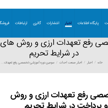
ت
پایگاه اطلاعات
اخبار
انتشارات
گالری
ارتباطات
فروشگا
ی رفع تعهدات ارزی و روش های ع
در شرایط تحریم
You are her
سومین دوره آموزشی-تخصصی رفع تعهدات…
خانه
اخبار
اخبار صنعت احداث
صی رفع تعهدات ارزی و روش
 پرداخت در شرایط تحریم