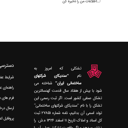
اطلاعات من را ذخیره کن
دسترسی
تشکلی که امروز به
نام
“سندیکای شرکتهای
شرایط ع
ساختمانی ایران”
راهنمای 
شود با بیش از هفتاد سال قدمت کهنسال‎ترین
فرم های 
تشکل صنفی کشور است. اگر ثبت رسمی این
تشکل را با نام “سندیکای شرکتهای ساختمانی”
ارسال در
تولد اسمی آن بدانیم، نامه شماره ۲۷۸۵۱ ثبت
پروفایل ا
کل اسناد و املاک تاریخ ۱۱ اسفند ۱۳۲۶ ه.ش را
نشان می‎دهد و اگر واقعیت تشکیل عملی آن را