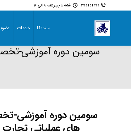
02166464261
شنبه تا چهارشنبه 8 الی 16
سندیکا
خدمات
عضوی
سومین دوره آموزشی-تخصص
e:
سومین دوره آموزشی-تخص
های عملیاتی تجارت و