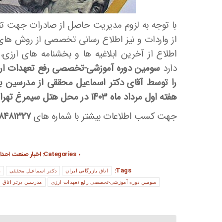
با توجه به لزوم مدیریت حاصل از صادرات جهت ت
از واردات و نیز اطلاع رسانی تخصصی از روش های 
اطلاع از آخرین ابلاغیه ها و بخشنامه های ارز
دارد
سومین دوره آموزشی-تخصصی رفع تعهدات ارز
را توسط آقای دکتر اسماعیل محققی از مدرسین برتر
هفته اول مرداد ماه ۱۴۰۳ در محل هتل سیمرغ تهران
جهت کسب اطلاعات بیشتر با شماره های
81327-09394633099
Categories:
اخبار صنعت احدا
Tags:
اتاق بازرگانی ایران
دکتر اسماعیل محققی
ر
سومین دوره آموزشی-تخصصی رفع تعهدات ارزی
مدرسین برتر اتاق ب