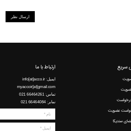
ارسال نظر
 سریع
ارتباط با ما
ضویت
ایمیل: info[at]acco.ir
myaccoir[at]gmail.com
عضویت
تماس: 66464261 021
درخواست
نمابر: 66464084 021
خواست عضویت
نام *
عضای سندیکا
ایمیل *