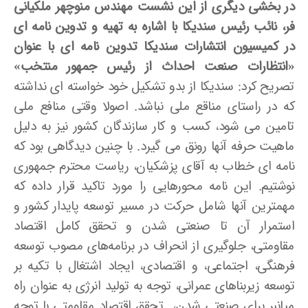
در بخشی دیگری از این نشست مهندس منوچهر ملکیانی
فر، نائب رئیس سندیکا با اشاره به تهیه و تدوین نامه­ ای
در کمیسیون انتشارات سندیکا تدوین نامه
ای با عنوان
«انتظارات صنعت احداث از رئیس جمهور منتخب»
تصریح کرد: سندیکا از بدو تشکیل خود خواسته ای نداشته
که در راستای مناقع ملی نباشد. اصولا وقتی منافع ملی
تامین می شود، کسب و کار سازندگان کشور نیز به دلیل
ماهیت حرفه آنها رونق می­ گیرد. با چنین دیدگاهی بود که
نامه ای خطاب به آقای پزشکیان، ریاست محترم جمهوری
نوشتیم. این نامه محورهایی را مورد تاکید قرار داده که
مهمترین آنها شامل حرکت در مسیر توسعه پایدار کشور و
استمرار آن تا صنعتی شدن و تحقق کامل اقتصاد
مقاومتی، جلوگیری از انحراف در برنامه‌های مصوب توسعه
فرهنگی، اجتماعی، و اقتصادی، ایجاد اشتغال با تکیه بر
توسعه زیربناهای عمرانی، توجه به تولید انرژی به عنوان راه
میانبر برای صنعتی شدن، تحقق اقتصاد مقاومتی با توجه