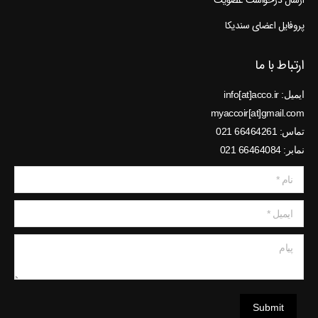
ارسال درخواست عضویت
پروفایل اعضای سندیکا
ارتباط با ما
ایمیل: info[at]acco.ir
myaccoir[at]gmail.com
تماس: 66464261 021
نمابر: 66464084 021
نام *
ایمیل *
پیام
Submit