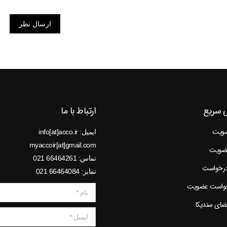
ارسال نظر
 سریع
ارتباط با ما
ضویت
ایمیل: info[at]acco.ir
myaccoir[at]gmail.com
عضویت
تماس: 66464261 021
درخواست
نمابر: 66464084 021
خواست عضویت
نام *
عضای سندیکا
ایمیل *