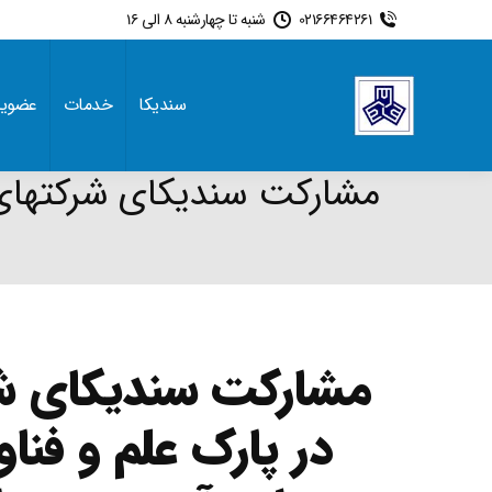
02166464261
شنبه تا چهارشنبه 8 الی 16
سندیکا
خدمات
عضوی
مشارکت سندیکای شرکتهای س
مشارکت سندیکای شر
در پارک علم و فن