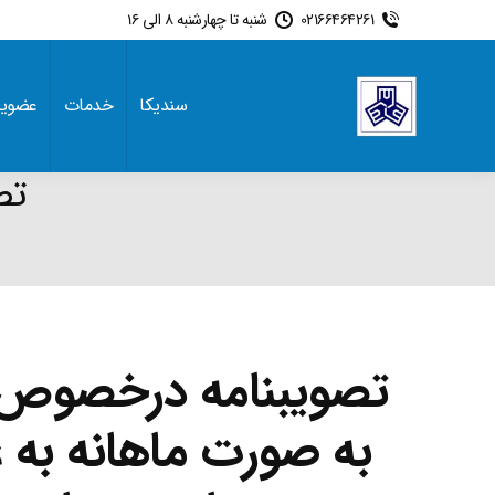
02166464261
شنبه تا چهارشنبه 8 الی 16
سندیکا
خدمات
عضوی
تص
re:
تصویبنامه درخصوص پ
به صورت ماهانه به 