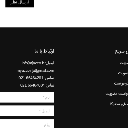
ارسال نظر
 سریع
ارتباط با ما
ضویت
ایمیل: info[at]acco.ir
myaccoir[at]gmail.com
عضویت
تماس: 66464261 021
درخواست
نمابر: 66464084 021
خواست عضویت
نام *
عضای سندیکا
ایمیل *
پیام