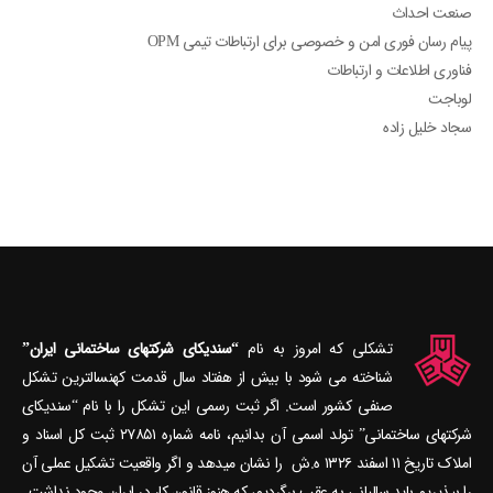
صنعت احداث
پیام رسان فوری امن و خصوصی برای ارتباطات تیمی OPM
فناوری اطلاعات و ارتباطات
لوباجت
سجاد خلیل زاده
تشکلی که امروز به نام
“سندیکای شرکتهای ساختمانی ایران”
شناخته می‎ شود با بیش از هفتاد سال قدمت کهنسال‎ترین تشکل
صنفی کشور است. اگر ثبت رسمی این تشکل را با نام “سندیکای
شرکتهای ساختمانی” تولد اسمی آن بدانیم، نامه شماره ۲۷۸۵۱ ثبت کل اسناد و
املاک تاریخ ۱۱ اسفند ۱۳۲۶ ه.ش را نشان می‎دهد و اگر واقعیت تشکیل عملی آن
را بپذیریم باید سالیانی به عقب برگردیم، که هنوز قانون کار در ایران وجود نداشت.