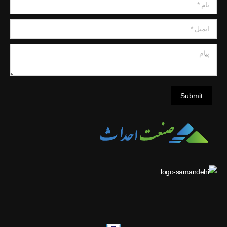
نام *
ایمیل *
پیام
Submit