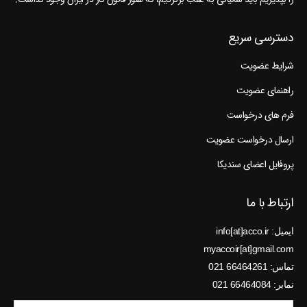
دسترسی سریع
شرایط عضویت
راهنمای عضویت
فرم های درخواست
ارسال درخواست عضویت
پروفایل اعضای سندیکا
ارتباط با ما
ایمیل: info[at]acco.ir
myaccoir[at]gmail.com
تماس: 66464261 021
نمابر: 66464084 021