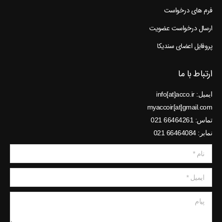
فرم های درخواست
ارسال درخواست عضویت
پروفایل اعضای سندیکا
ارتباط با ما
ایمیل: info[at]acco.ir
myaccoir[at]gmail.com
تماس: 66464261 021
نمابر: 66464084 021
نام *
ایمیل *
پیام