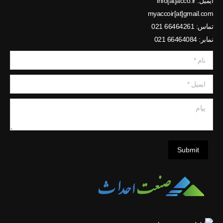
ایمیل: info[at]acco.ir
myaccoir[at]gmail.com
تماس: 66464261 021
نمابر: 66464084 021
نام *
ایمیل *
پیام
Submit